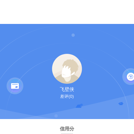
飞壁侠
差评(0)
信用分